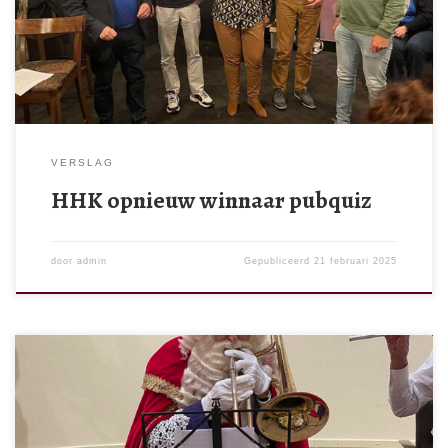
heden van Hillegom (zoals de naam van de nieuwe
burgemeester), maar dienden ook een gedegen muziekkennis te
bezitten. Wederom kwam […]
VERSLAG
HHK opnieuw winnaar pubquiz
door
admin
Gepubliceerd
21 februari 2025
Sinterklaas had uiteraard tijd voor de braafste inwoners van
Hillegom en vereerde ze op 27 november met een bezoekje