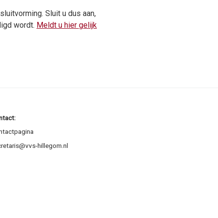
luitvorming. Sluit u dus aan,
igd wordt.
Meldt u hier gelijk
ntact:
ntactpagina
retaris@vvs-hillegom.nl