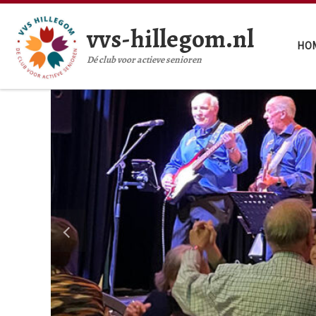
Ga naar inhoud
vvs-hillegom.nl
HO
Dé club voor actieve senioren