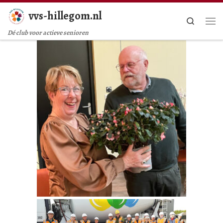
vvs-hillegom.nl
Ga naar inhoud
Search
Me
Dé club voor actieve senioren