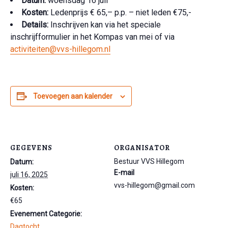
Datum:
woensdag 16 juli
Kosten:
Ledenprijs € 65,– p.p. – niet leden €75,-
Details:
Inschrijven kan via het speciale
inschrijfformulier in het Kompas van mei of via
activiteiten@vvs-hillegom.nl
Toevoegen aan kalender
GEGEVENS
ORGANISATOR
Bestuur VVS Hillegom
Datum:
E-mail
juli 16, 2025
vvs-hillegom@gmail.com
Kosten:
€65
Evenement Categorie:
Dagtocht