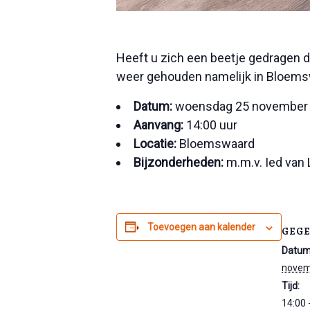
Heeft u zich een beetje gedragen d
weer gehouden namelijk in Bloemswa
Datum:
woensdag 25 november
Aanvang:
14:00 uur
Locatie:
Bloemswaard
Bijzonderheden:
m.m.v. Ied van 
Toevoegen aan kalender
GEG
Datum
novem
Tijd:
14:00 