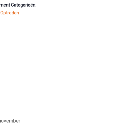
ment Categorieën:
,
Optreden
 november