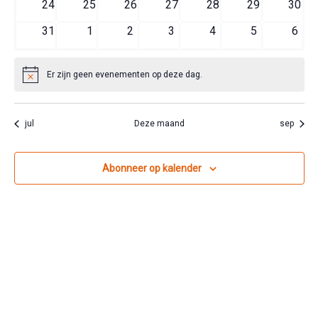
e
e
e
e
e
e
e
0
0
0
0
0
0
0
24
25
26
27
28
29
30
d
n
e
e
e
e
e
e
e
v
v
v
v
v
v
v
w
e
e
e
e
e
e
e
e
n
n
n
n
n
n
n
a
e
e
e
e
e
e
e
m
m
m
m
m
m
m
e
e
e
e
e
e
e
0
0
0
0
0
0
0
31
1
2
3
4
5
6
n
n
n
n
n
n
n
t
e
t
e
e
e
e
e
e
e
v
v
v
v
v
v
v
r
e
e
e
e
e
e
e
n
n
n
n
n
n
n
u
e
e
e
e
e
e
e
t
t
t
t
t
t
t
m
m
m
m
m
m
m
e
e
e
e
e
e
e
e
n
n
n
n
n
n
n
m
e
e
e
e
e
e
e
e
v
v
v
v
v
v
v
e
e
e
e
e
e
e
v
e
e
e
e
e
e
e
n
n
n
n
n
n
n
.
r
Er zijn geen evenementen op deze dag.
t
t
t
t
t
t
t
m
m
m
m
m
m
m
N
e
e
e
e
e
e
e
n
n
n
n
n
n
n
n
n
n
n
n
n
n
e
e
e
e
e
e
e
n
o
e
e
e
e
e
e
e
a
e
e
e
e
e
e
e
g
n
n
n
n
n
n
n
t
t
t
t
t
t
t
t
m
m
m
m
m
m
m
n
n
n
n
n
n
n
n
n
n
n
n
n
n
i
e
e
e
e
e
e
e
Z
a
e
e
e
e
e
e
e
n
e
e
e
e
e
e
e
jul
Deze maand
sep
c
t
t
t
t
t
t
t
m
m
m
m
m
m
m
n
n
n
n
n
n
n
e
n
n
n
n
n
n
n
v
o
e
e
e
e
e
e
e
E
e
e
e
e
e
e
e
t
t
t
t
t
t
t
e
n
n
n
n
n
n
n
n
n
n
n
n
n
n
Abonneer op kalender
e
e
e
e
e
e
e
e
v
n
t
t
t
t
t
t
t
n
n
n
n
n
n
n
k
e
e
e
e
e
e
e
e
n
n
n
n
n
n
n
n
e
a
n
v
n
e
i
e
m
g
n
a