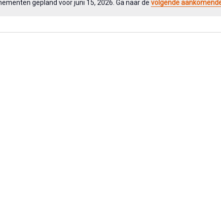
ementen gepland voor juni 15, 2026. Ga naar de
volgende aankomend
N
o
t
i
c
e