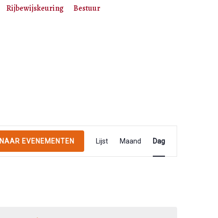
Rijbewijskeuring
Bestuur
E
 NAAR EVENEMENTEN
Lijst
Maand
Dag
v
e
n
e
m