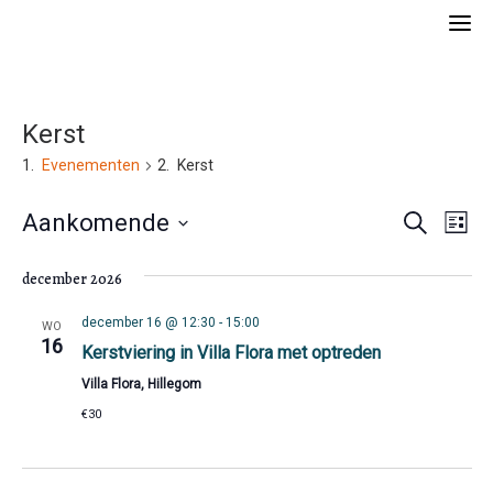
Skip
to
content
Kerst
Evenementen
Kerst
E
E
Aankomende
Z
L
o
v
S
i
v
e
e
j
december 2026
e
k
l
s
e
e
n
e
t
december 16 @ 12:30
-
15:00
n
WO
c
n
16
e
Kerstviering in Villa Flora met optreden
t
e
e
m
Villa Flora, Hillegom
e
e
€30
r
m
e
n
e
e
t
n