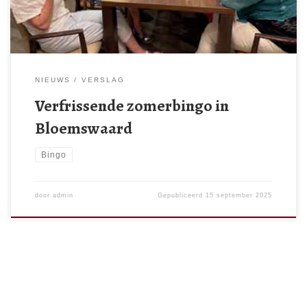
NIEUWS
VERSLAG
Verfrissende zomerbingo in
Bloemswaard
Bingo
door
admin
Gepubliceerd
15 september 2025