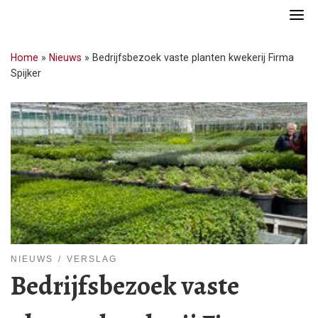
Skip
to
content
Home
»
Nieuws
»
Bedrijfsbezoek vaste planten kwekerij Firma
Spijker
NIEUWS
VERSLAG
Bedrijfsbezoek vaste