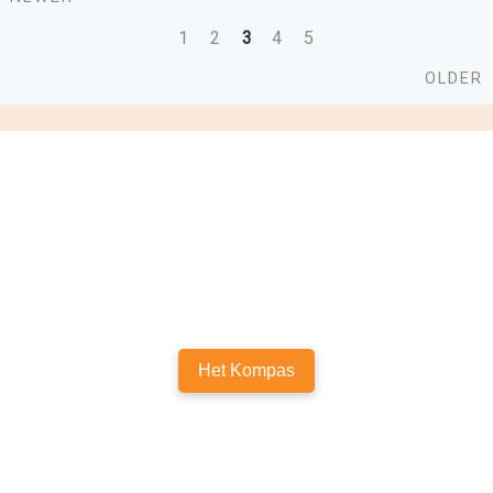
Posts
1
2
3
4
5
navigation
O
OLDER
Het Kompas