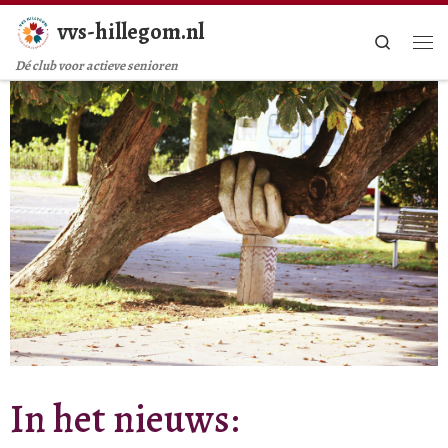
vvs-hillegom.nl
Ga naar inhoud
Search
Me
Dé club voor actieve senioren
In het nieuws: