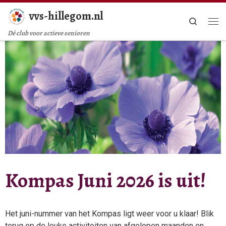
vvs-hillegom.nl
Ga naar inhoud
Search
Me
Dé club voor actieve senioren
Kompas Juni 2026 is uit!
Het juni-nummer van het Kompas ligt weer voor u klaar! Blik
terug op de leuke activiteiten van afgelopen maanden en